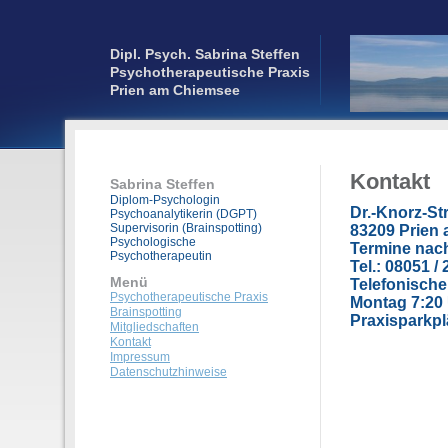
Dipl. Psych. Sabrina Steffen
Psychotherapeutische Praxis
Prien am Chiemsee
Kontakt
Sabrina Steffen
Diplom-Psychologin
Dr.-Knorz-Str
Psychoanalytikerin (DGPT)
Supervisorin (Brainspotting)
83209 Prien
Psychologische
Termine nach
Psychotherapeutin
Tel.: 08051 /
Menü
Telefonische
Psychotherapeutische Praxis
Montag 7:20
Brainspotting
Praxisparkp
Mitgliedschaften
Kontakt
Impressum
Datenschutzhinweise